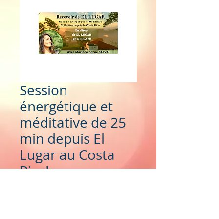
Session
énergétique et
méditative de 25
min depuis El
Lugar au Costa
Rica!
Prix
59,00 €
Ajouter au panier