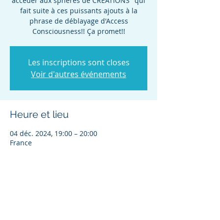
accéder aux sphères de CRÉATIONS" qui
fait suite à ces puissants ajouts à la
phrase de déblayage d'Access
Consciousness!! Ça promet!!
Les inscriptions sont closes
Voir d'autres événements
Heure et lieu
04 déc. 2024, 19:00 – 20:00
France
À propos de l'événement
Bienvenue à cette soirée unique de 
coaching  "Au-delà des BASES et des ALL 
100 pour accéder aux sphères de 