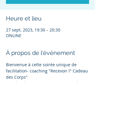
Heure et lieu
27 sept. 2023, 19:30 – 20:30
ONLINE
À propos de l'événement
Bienvenue à cette soirée unique de 
facilitation- coaching "Recevoir l" Cadeau 
des Corps"
"Quel cadeau est ton Corps et sont les 
Corps que tu ne t'es pas permis de 
recevoir jusqu'à aujourd'hui?
Mercredi 27 Septembre à 19h30
Avec la boucle des 20 déblayages clés 
offerts à l'issue de cette soirée en 
cadeau!
Participer: 