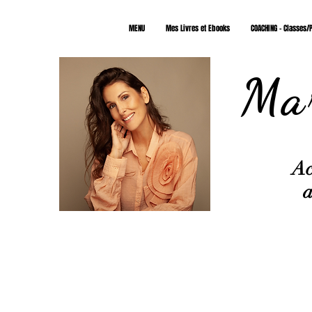
MENU
Mes Livres et Ebooks
COACHING - Classes/P
Mar
Ac
a