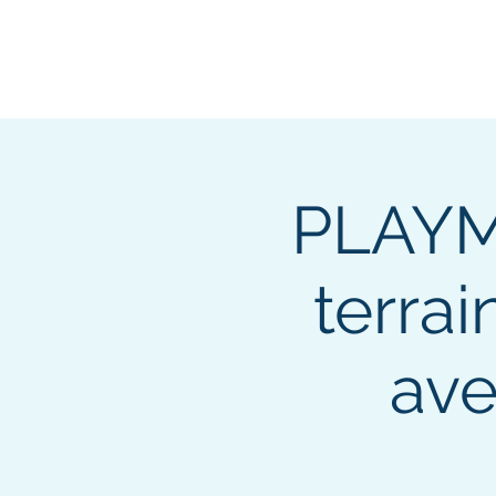
PLAYMA
terrai
ave