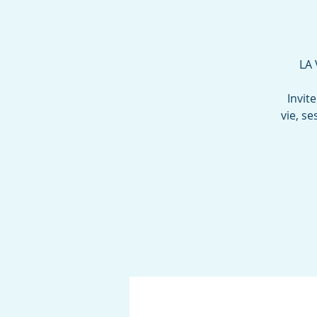
LA 
Invit
vie, se