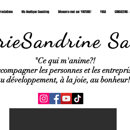
restations
Ma Boutique Coaching
Découvre-moi sur YOUTUBE!
YOGA
CONSULTING -
ieSandrine Sa
"Ce qui
m'anime?!
compagner les personnes et les entrepri
u développement, à la joie, au bonheur