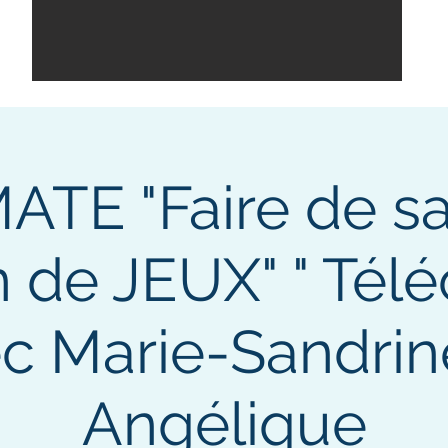
TE "Faire de sa
n de JEUX" " Tél
c Marie-Sandrin
Angélique