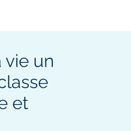
 vie un
éclasse
e et