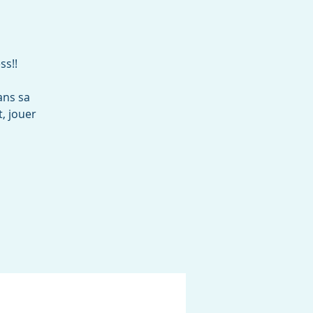
ss!!
ans sa
t, jouer