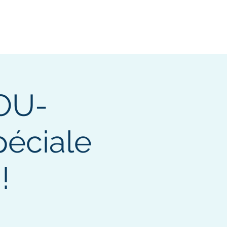
OU-
péciale
!