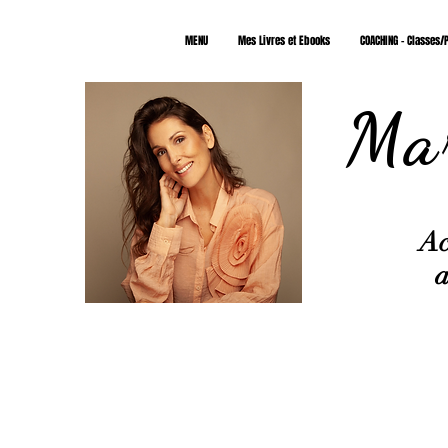
MENU
Mes Livres et Ebooks
COACHING - Classes/P
Mar
Ac
a