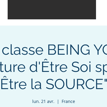
 classe BEING Y
ture d'Être Soi s
"Être la SOURCE"
lun. 21 avr.
  |  
France