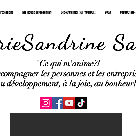
restations
Ma Boutique Coaching
Découvre-moi sur YOUTUBE!
YOGA
CONSULTING -
ieSandrine Sa
"Ce qui
m'anime?!
compagner les personnes et les entrepri
u développement, à la joie, au bonheur