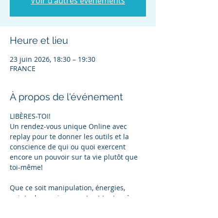
Voir d'autres événements
Heure et lieu
23 juin 2026, 18:30 – 19:30
FRANCE
À propos de l'événement
LIBÈRES-TOI!  
Un rendez-vous unique Online avec 
replay pour te donner les outils et la 
conscience de qui ou quoi exercent 
encore un pouvoir sur ta vie plutôt que 
toi-même!
Que ce soit manipulation, énergies, 
points de vue, jugements et tout ce à 
quoi tu n'as pas pensé qui te limite 