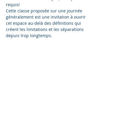
requis!
Cette classe proposée sur une journée 
généralement est une invitation à ouvrir 
cet espace au-delà des définitions qui 
créent les limitations et les séparations 
depuis trop longtemps.
Que faudrait-il pour libérer les femmes 
et les hommes de toutes les limitations 
de cette réalité et commencer à 
fonctionner depuis un espace 
totalement différent, là où la conscience 
inclue tout et ne juge rien.
Le but de cette classe n'est pas de vous 
donner une définition de ce que c’est 
une « une vraie dame », mais de 
déblayer toutes les limitations , les 
mensonges de cette réalité, des vies 
passées et tout les implants qui 
empêchent la femme d'être cette Lady 
des infinies possibilités qu’elle est 
réellement , être cette…