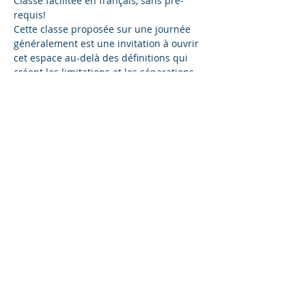
Classe facilitée en français, sans pré-
requis!
Cette classe proposée sur une journée 
généralement est une invitation à ouvrir 
cet espace au-delà des définitions qui 
créent les limitations et les séparations 
depuis trop longtemps.
Que faudrait-il pour libérer les femmes 
et les hommes de toutes les limitations 
de cette réalité et commencer à 
fonctionner depuis un espace 
totalement différent, là où la conscience 
inclue tout et ne juge rien.
Le but de cette classe n'est pas de vous 
donner une définition de ce que c’est 
une « une vraie lady », mais de déblayer 
toutes les limitations , les mensonges de 
cette réalité, des vies passées et tous les 
implants qui empêchent la femme d'être 
cette…
Afficher plus