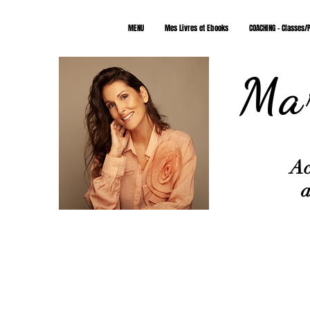
MENU
Mes Livres et Ebooks
COACHING - Classes/P
Mar
Ac
a