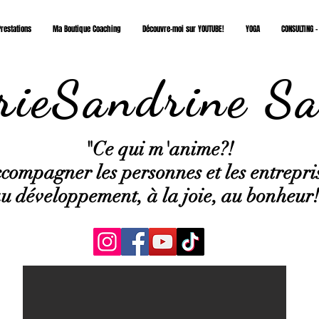
restations
Ma Boutique Coaching
Découvre-moi sur YOUTUBE!
YOGA
CONSULTING -
ieSandrine Sa
"Ce qui
m'anime?!
compagner les personnes et les entrepri
u développement, à la joie, au bonheur