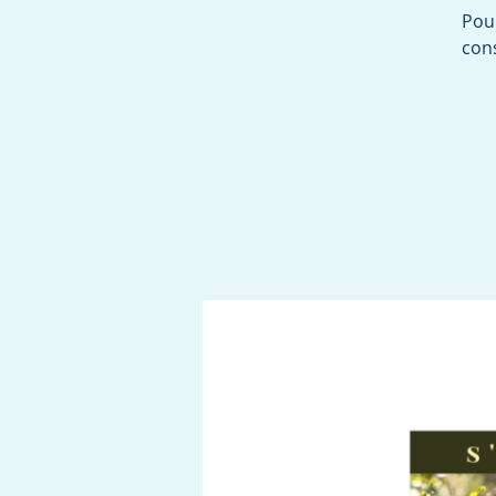
Pour
cons