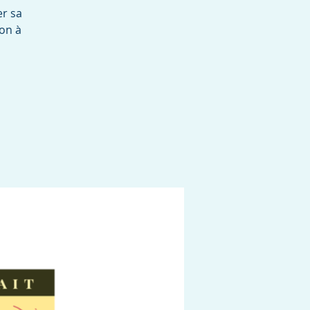
er sa
ion à