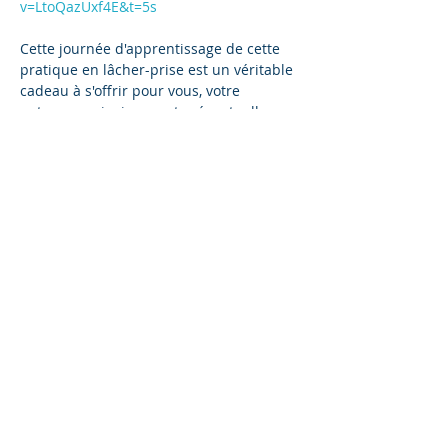
v=LtoQazUxf4E&t=5s
Cette journée d'apprentissage de cette 
pratique en lâcher-prise est un véritable 
cadeau à s'offrir pour vous, votre 
entourage ainsi que votre éventuelle 
clientèle! 
Que diriez-vous de libérer votre mental 
des pensées encombrante, stresse, 
anxiété pour inviter plus de clarté, de 
relaxation et de joie dans tous les 
domaines de votre vie?!
Voici la journée pour Apprendre ET 
Recevoir cette pratique Access Bars® 
issue de cette approche Access 
Consciousness® qui invite à plus de joie 
et aisance dans votre vie et quotidien!
Afficher plus