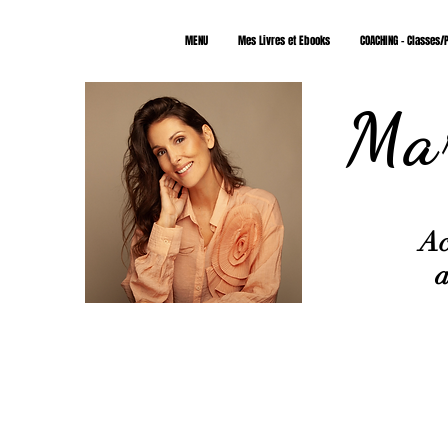
MENU
Mes Livres et Ebooks
COACHING - Classes/P
Mar
Ac
a