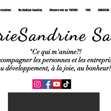
restations
Ma Boutique Coaching
Découvre-moi sur YOUTUBE!
YOGA
CONSULTING -
ieSandrine Sa
"Ce qui
m'anime?!
compagner les personnes et les entrepri
u développement, à la joie, au bonheur