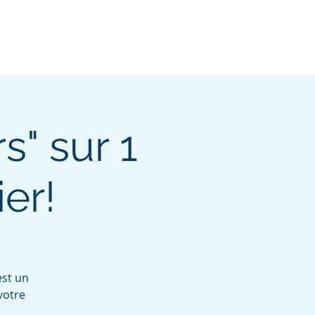
s" sur 1
er!
est un
votre