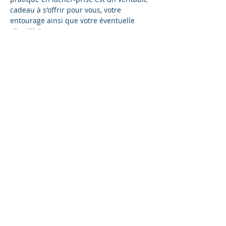
cadeau à s'offrir pour vous, votre 
entourage ainsi que votre éventuelle 
clientèle! 
Que diriez-vous de libérer votre mental 
des pensées encombrante, stresse, 
anxiété pour inviter plus de clarté, de 
relaxation et de joie dans tous les 
domaines de votre vie?!
Voici la journée pour Apprendre ET 
Recevoir cette pratique Access Bars® 
issue de cette approche Access 
Consciousness® qui invite à plus de joie 
et aisance dans votre vie et quotidien!
Quelles contributions peut apporter 
cette journée à vous-même et à tous 
ceux qui vous entourent?
Afficher plus