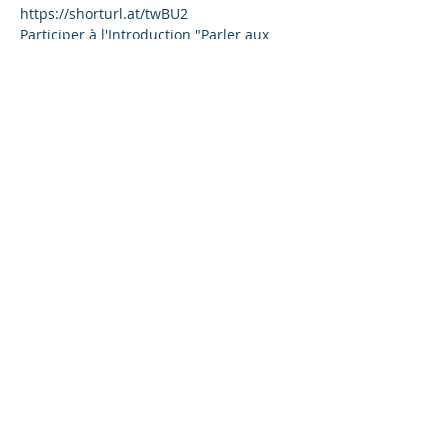
https://shorturl.at/twBU2
Participer à l'Introduction "Parler aux 
Entités" uniquement, sans pré-requis, le 
vendredi 2 Février 2024 aussi  accessible 
en ligne de 19h à 21h CET: 
https://www.billetweb.fr/classe-being-
you-laventure-d-tre-soi-dans-les-
relations
Avez-vous toujours voulu en savoir plus 
sur le monde de l'invisible ou en avez 
toujours eu peur? Quels évènements 
vous ont fait vous couper de cette 
conscience ou au contraire vous donne 
envie d'en savoir plus?
Pour toutes questions me contacter à 
Afficher plus