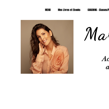
MENU
Mes Livres et Ebooks
COACHING - Classes/P
Mar
Ac
a