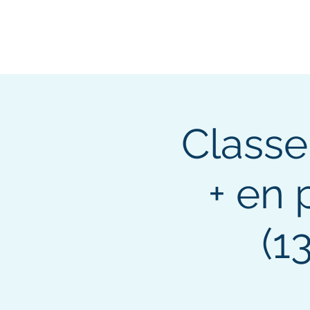
Class
+ en
(1