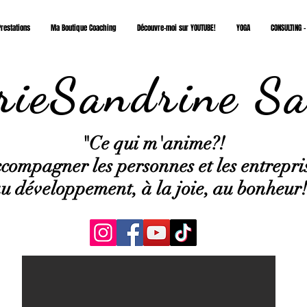
restations
Ma Boutique Coaching
Découvre-moi sur YOUTUBE!
YOGA
CONSULTING -
ieSandrine Sa
"Ce qui
m'anime?!
compagner les personnes et les entrepri
u développement, à la joie, au bonheur