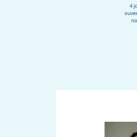
4 j
ouver
no