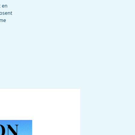
t en
posent
ime