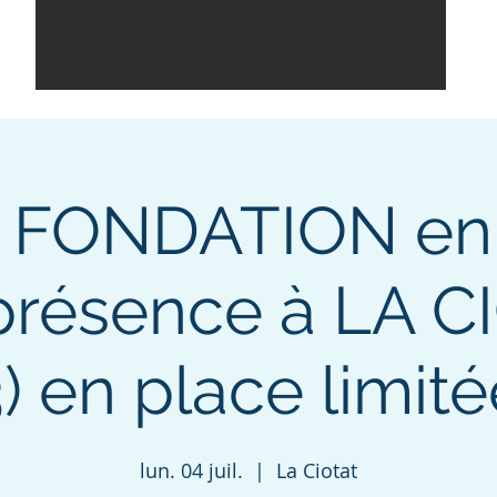
e FONDATION en
 présence à LA C
3) en place limité
lun. 04 juil.
  |  
La Ciotat