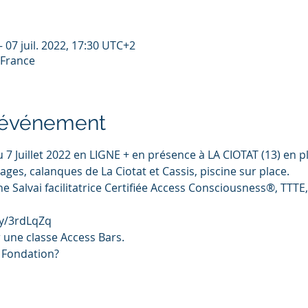
– 07 juil. 2022, 17:30 UTC+2
 France
l'événement
 Juillet 2022 en LIGNE + en présence à LA CIOTAT (13) en pl
ages, calanques de La Ciotat et Cassis, piscine sur place.
ne Salvai facilitatrice Certifiée Access Consciousness®, TTTE,
.ly/3rdLqZq
r une classe Access Bars.
e Fondation?