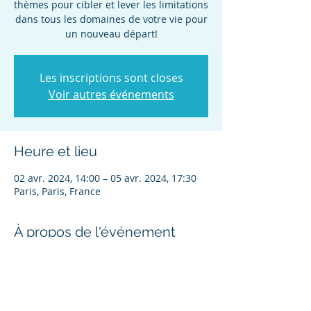
thèmes pour cibler et lever les limitations
dans tous les domaines de votre vie pour
un nouveau départ!
Les inscriptions sont closes
Voir autres événements
Heure et lieu
02 avr. 2024, 14:00 – 05 avr. 2024, 17:30
Paris, Paris, France
À propos de l'événement
Une Classe FONDATION à PARIS du 2 au 
5 Avril 2024 co-facilitée par Marie-
Sandrine SALVAI et Angélique BERNARD
Inscription à la classe FONDATION: 