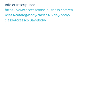
Info et inscription: 
https://www.accessconsciousness.com/en
/class-catalog/body-classes/3-day-body-
class/Access-3-Day-Body-
Class_638891495817582498/
Me contacter directement  plus 
d'information pour les hébergements et 
organiser ta venue!
Souhaites-tu explorer la magie et les 
réelles possibilités avec les Corps?
Bienvenue à cette fantastique classe 
spécialisée d'Access Consciousness pour 
découvrir plus d'une soixantaines de 
processus corporels énergétiques. 
Afficher plus