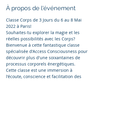
À propos de l'événement
Classe Corps de 3 Jours du 6 au 8 Mai 
2022 à Paris!
Souhaites-tu explorer la magie et les 
réelles possibilités avec les Corps?
Bienvenue à cette fantastique classe 
spécialisée d'Access Consciousness pour 
découvrir plus d'une soixantaines de 
processus corporels énergétiques. 
Cette classe est une immersion à 
l'écoute, conscience et facilitation des 
Corps pour révéler le Cadeau qu'ils sont 
dans nos vies! Oui le Cadeau!
La plupart des gens ont le point de vue 
que leur corps est un tort.
Serais-tu prêt(e) à explorer tout à fait 
autre chose à leur sujet et commencer à 
créer des changements dans ta vie et 
dans ton Corps en étant plus présent(e), 
conscient(e) et bienveillant(e) avec lui?